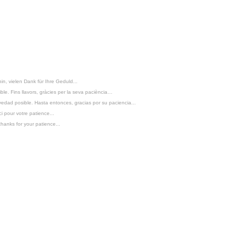
hin, vielen Dank für Ihre Geduld...
ible. Fins llavors, gràcies per la seva paciència…
edad posible. Hasta entonces, gracias por su paciencia...
i pour votre patience...
thanks for your patience...