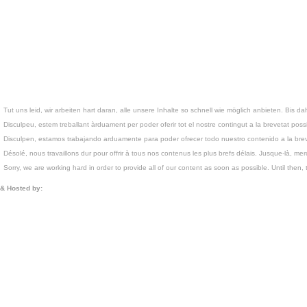
Tut uns leid, wir arbeiten hart daran, alle unsere Inhalte so schnell wie möglich anbieten. Bis da
Disculpeu, estem treballant àrduament per poder oferir tot el nostre contingut a la brevetat poss
Disculpen, estamos trabajando arduamente para poder ofrecer todo nuestro contenido a la brev
Désolé, nous travaillons dur pour offrir à tous nos contenus les plus brefs délais. Jusque-là, merc
Sorry, we are working hard in order to provide all of our content as soon as possible. Until then, 
& Hosted by: